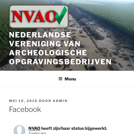
Ga
naar
de
inhoud
NEDERLANDSE
VERENIGING VAN
ARCHEOLOGISCHE
OPGRAVINGSBEDRIJVEN
Menu
GEPLAATST
MEI 10, 2016
DOOR
ADMIN
OP
Facebook
NVAO
heeft zijn/haar status bijgewerkt.
3 years ago